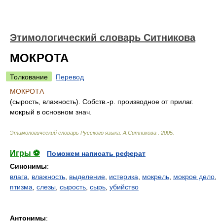
Этимологический словарь Ситникова
МОКРОТА
Толкование
Перевод
МОКРОТА
(сырость, влажность). Собств.-р. производное от прилаг.
мокрый в основном знач.
Этимологический словарь Русского языка
.
А.Ситникова
.
2005
.
Игры ⚽
Поможем написать реферат
Синонимы
:
влага
,
влажность
,
выделение
,
истерика
,
мокрель
,
мокрое дело
,
птизма
,
слезы
,
сырость
,
сырь
,
убийство
Антонимы
: