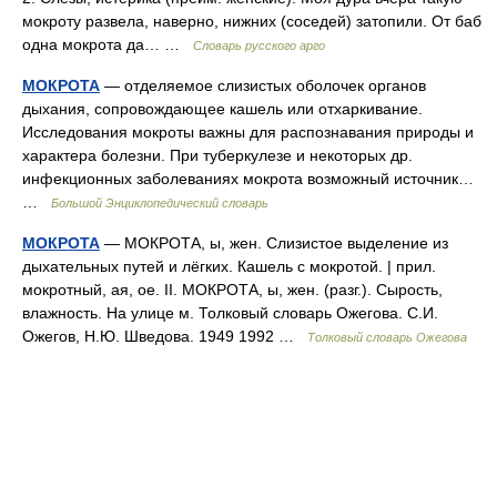
мокроту развела, наверно, нижних (соседей) затопили. От баб
одна мокрота да… …
Словарь русского арго
МОКРОТА
— отделяемое слизистых оболочек органов
дыхания, сопровождающее кашель или отхаркивание.
Исследования мокроты важны для распознавания природы и
характера болезни. При туберкулезе и некоторых др.
инфекционных заболеваниях мокрота возможный источник…
…
Большой Энциклопедический словарь
МОКРОТА
— МОКРОТА, ы, жен. Слизистое выделение из
дыхательных путей и лёгких. Кашель с мокротой. | прил.
мокротный, ая, ое. II. МОКРОТА, ы, жен. (разг.). Сырость,
влажность. На улице м. Толковый словарь Ожегова. С.И.
Ожегов, Н.Ю. Шведова. 1949 1992 …
Толковый словарь Ожегова