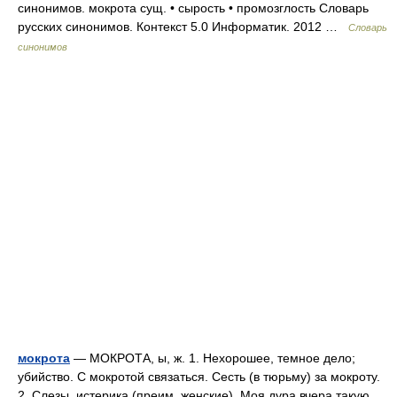
синонимов. мокрота сущ. • сырость • промозглость Словарь
русских синонимов. Контекст 5.0 Информатик. 2012 …
Словарь
синонимов
мокрота
— МОКРОТА, ы, ж. 1. Нехорошее, темное дело;
убийство. С мокротой связаться. Сесть (в тюрьму) за мокроту.
2. Слезы, истерика (преим. женские). Моя дура вчера такую